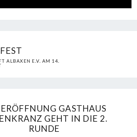
A
M
L
S
B
T
A
A
X
G
E
FEST
,
N
 ALBAXEN E.V. AM 14.
2
T
2
.
0
1
N
ERÖFFNUNG GASTHAUS
.
E
ENKRANZ GEHT IN DIE 2.
2
U
RUNDE
0
E