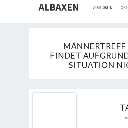
ALBAXEN
STARTSEITE
ORT
M
MÄNNERTREFF 
Ä
FINDET AUFGRUND
N
SITUATION NI
N
E
R
T
R
T
E
F
S
F