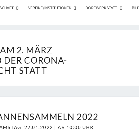
SCHAFT
VEREINE/INSTITUTIONEN
DORFWERKSTATT
BIL
AM 2. MÄRZ
 DER CORONA-
CHT STATT
T
ANNENSAMMELN 2022
A
AMSTAG, 22.01.2022 | AB 10:00 UHR
N
N