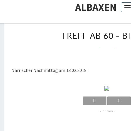
ALBAXEN
T
T
TREFF AB 60 – B
R
E
F
F
A
Närrischer Nachmittag am 13.02.2018:
B
6
0
–
B
Bild 1 von 9
I
L