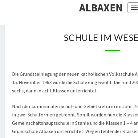
ALBAXEN
T
S
SCHULE IM WES
C
H
U
L
E
Die Grundsteinlegung der neuen katholischen Volksschule A
I
15. November 1963 wurde die Schule eingeweiht. Die rund 20
M
sechs, dann in acht Klassen unterrichtet.
W
E
Nach der kommunalen Schul- und Gebietsreform im Jahr 196
S
in zwei Schulformen getrennt. Somit wurden nun die Klassen 
E
Gemeinschaftshauptschule in Stahle und die Klassen 1 – 4 am
R
Grundschule Albaxen unterrichtet. Wegen fehlender Klasse