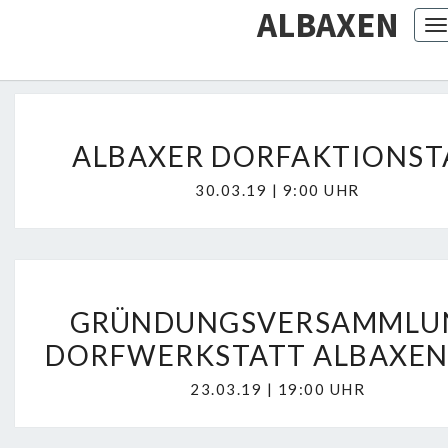
ALBAXEN
T
A
ALBAXER DORFAKTIONST
L
B
30.03.19 | 9:00 UHR
A
X
E
R
G
GRÜNDUNGSVERSAMMLU
D
R
DORFWERKSTATT ALBAXEN E
O
Ü
R
N
23.03.19 | 19:00 UHR
F
D
A
U