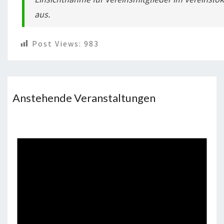
V
aus.
E
R
Post Views:
983
E
I
N
S
Beitragsnavigation
Anstehende Veranstaltungen