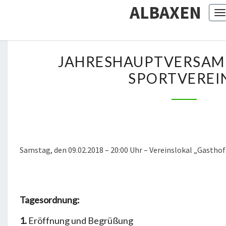
ALBAXEN
T
J
JAHRESHAUPTVERSAM
A
SPORTVEREI
H
R
E
S
H
A
Samstag, den 09.02.2018 – 20:00 Uhr – Vereinslokal „Gastho
U
P
T
Tagesordnung:
V
E
1.
Eröffnung und Begrüßung