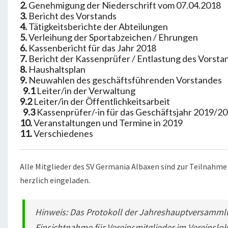
R
2.
Genehmigung der Niederschrift vom 07.04.2018
S
3.
Bericht des Vorstands
4.
Tätigkeitsberichte der Abteilungen
A
5.
Verleihung der Sportabzeichen / Ehrungen
M
6.
Kassenbericht für das Jahr 2018
M
7.
Bericht der Kassenprüfer / Entlastung des Vorsta
8.
Haushaltsplan
L
9.
Neuwahlen des geschäftsführenden Vorstandes
U
9.1
Leiter/in der Verwaltung
N
9.2
Leiter/in der Öffentlichkeitsarbeit
G
9.3
Kassenprüfer/-in für das Geschäftsjahr 2019/2
10.
Veranstaltungen und Termine in 2019
D
11.
Verschiedenes
E
S
S
Alle Mitglieder des SV Germania Albaxen sind zur Teilnah
P
herzlich eingeladen.
O
R
Hinweis: Das Protokoll der Jahreshauptversammlu
T
Einsichtnahme für Vereinsmitglieder im Vereinslo