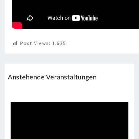
N
A
U
S
A
L
Post Views:
1.635
B
A
X
Beitragsnavigation
Anstehende Veranstaltungen
E
N