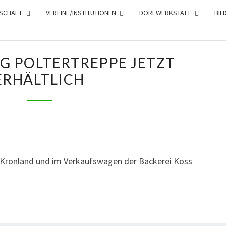
SCHAFT
VEREINE/INSTITUTIONEN
DORFWERKSTATT
BIL
D
G POLTERTREPPE JETZT
O
ERHÄLTLICH
R
F
Z
E
I
T
 Kronland und im Verkaufswagen der Bäckerei Koss
U
N
G
P